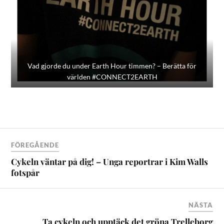
Vad gjorde du under Earth Hour timmen? – Berätta för
världen #CONNECT2EARTH
FÖREGÅENDE
Cykeln väntar på dig! – Unga reportrar i Kim Walls
fotspår
NÄSTA
Ta cykeln och upptäck det gröna Trelleborg