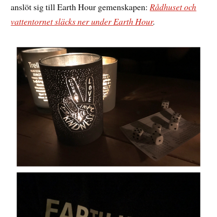
anslöt sig till Earth Hour gemenskapen:
Rådhuset och
vattentornet släcks ner under Earth Hour
.