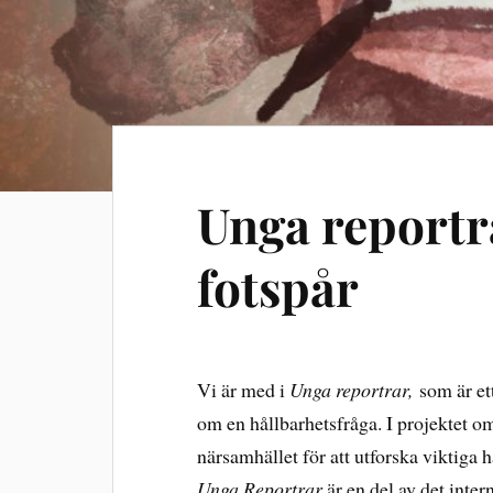
Unga reportr
fotspår
Vi är med i
Unga reportrar,
som är et
om en hållbarhetsfråga. I projektet om
närsamhället för att utforska viktiga 
Unga Reportrar
är en del av det int