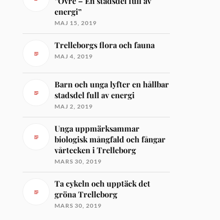
”Övre – En stadsdel full av
energi”
MAJ 15, 2019
Trelleborgs flora och fauna
MAJ 4, 2019
Barn och unga lyfter en hållbar
stadsdel full av energi
MAJ 2, 2019
Unga uppmärksammar
biologisk mångfald och fångar
vårtecken i Trelleborg
MARS 30, 2019
Ta cykeln och upptäck det
gröna Trelleborg
MARS 30, 2019