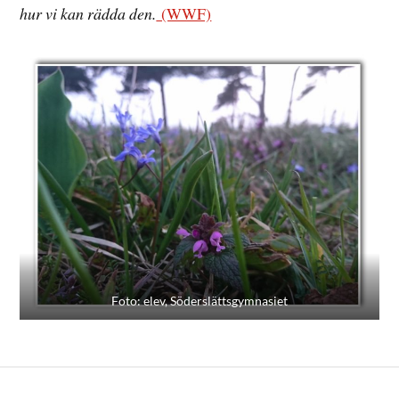
hur vi kan rädda den.
(WWF)
Foto: elev, Söderslättsgymnasiet