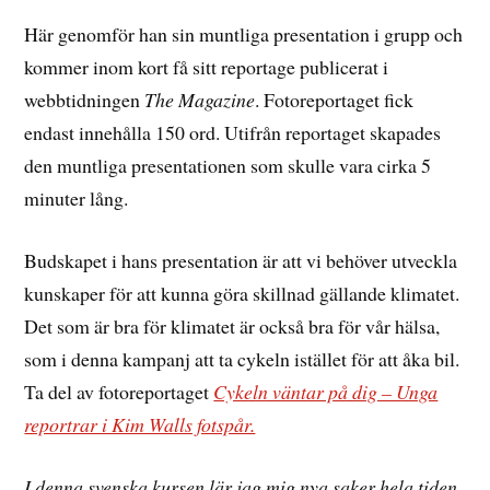
Här genomför han sin muntliga presentation i grupp och
kommer inom kort få sitt reportage publicerat i
webbtidningen
The Magazine
. Fotoreportaget fick
endast innehålla 150 ord. Utifrån reportaget skapades
den muntliga presentationen som skulle vara cirka 5
minuter lång.
Budskapet i hans presentation är att vi behöver utveckla
kunskaper för att kunna göra skillnad gällande klimatet.
Det som är bra för klimatet är också bra för vår hälsa,
som i denna kampanj att ta cykeln istället för att åka bil.
Ta del av fotoreportaget
Cykeln väntar på dig – Unga
reportrar i Kim Walls fotspår.
I denna svenska kursen lär jag mig nya saker hela tiden.