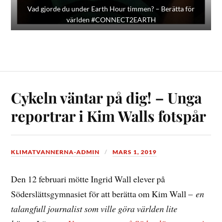
Vad gjorde du under Earth Hour timmen? – Berätta för
världen #CONNECT2EARTH
Cykeln väntar på dig! – Unga
reportrar i Kim Walls fotspår
KLIMATVANNERNA-ADMIN
MARS 1, 2019
Den 12 februari mötte Ingrid Wall elever på
Söderslättsgymnasiet för att berätta om Kim Wall –
en
talangfull journalist som ville göra världen lite