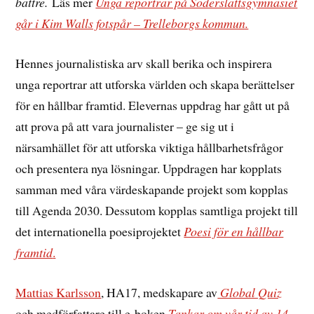
bättre.
Läs mer
Unga reportrar på Söderslättsgymnasiet
går i Kim Walls fotspår – Trelleborgs kommun.
Hennes journalistiska arv skall berika och inspirera
unga reportrar att utforska världen och skapa berättelser
för en hållbar framtid. Elevernas uppdrag har gått ut på
att prova på att vara journalister – ge sig ut i
närsamhället för att utforska viktiga hållbarhetsfrågor
och presentera nya lösningar. Uppdragen har kopplats
samman med våra värdeskapande projekt som kopplas
till Agenda 2030. Dessutom kopplas samtliga projekt till
det internationella poesiprojektet
Poesi för en hållbar
framtid
.
Mattias Karlsson
, HA17, medskapare av
Global Quiz
och medförfattare till e-boken
Tankar om vår tid av 14