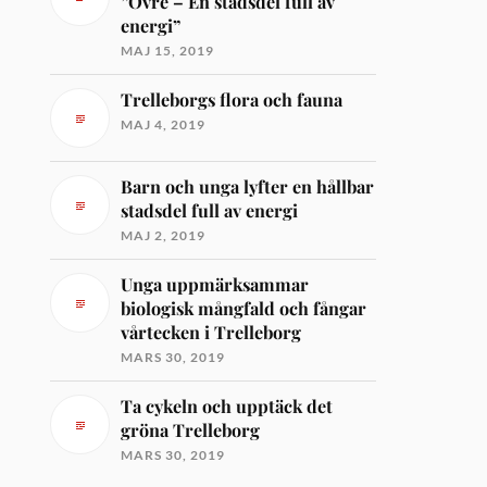
”Övre – En stadsdel full av
energi”
MAJ 15, 2019
Trelleborgs flora och fauna
MAJ 4, 2019
Barn och unga lyfter en hållbar
stadsdel full av energi
MAJ 2, 2019
Unga uppmärksammar
biologisk mångfald och fångar
vårtecken i Trelleborg
MARS 30, 2019
Ta cykeln och upptäck det
gröna Trelleborg
MARS 30, 2019