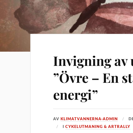
Invigning av 
”Övre – En st
energi”
AV
KLIMATVANNERNA-ADMIN
D
I
CYKELUTMANING & ARTRALLY