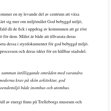
ommer en ny levande del av centrum att växa
lärt sig mer om miljömålet God bebyggd miljö,
ld då de fick i uppdrag av kommunen att ge röst
 för dem. Målet är både att tillvarata deras
beta dessa i styrdokumentet för god bebyggd miljö.
rocessen och deras idéer för en hållbar stadsdel.
a samman intilliggande områden med varandra
 moderna krav på skön arkitektur, god
 boendemiljö både inomhus och utomhus.
full av energi finns på Trelleborgs museum och