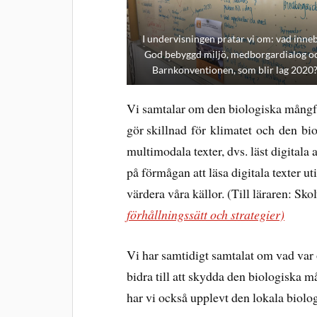
I undervisningen pratar vi om: vad inne
God bebyggd miljö, medborgardialog o
Barnkonventionen, som blir lag 2020
Vi samtalar om den biologiska mångfa
gör skillnad för klimatet och den b
multimodala texter, dvs. läst digitala a
på förmågan att läsa digitala texter uti
värdera våra källor. (Till läraren: Sk
förhållningssätt och strategier)
Vi har samtidigt samtalat om vad var oc
bidra till att skydda den biologiska 
har vi också upplevt den lokala biolo