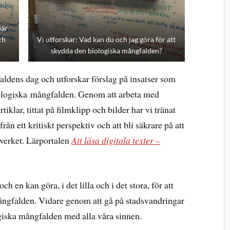
bär
ch
Vi utforskar: Vad kan du och jag göra för att
?
skydda den biologiska mångfalden?
ldens dag och utforskar förslag på insatser som
iologiska mångfalden. Genom att arbeta med
rtiklar, tittat på filmklipp och bilder har vi tränat
från ett kritiskt perspektiv och att bli säkrare på att
olverket. Lärportalen
Att läsa digitala texter –
h en kan göra, i det lilla och i det stora, för att
mångfalden. Vidare genom att gå på stadsvandringar
giska mångfalden med alla våra sinnen.