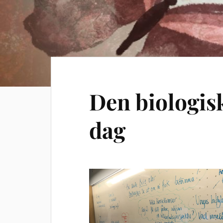
Den biologis
dag