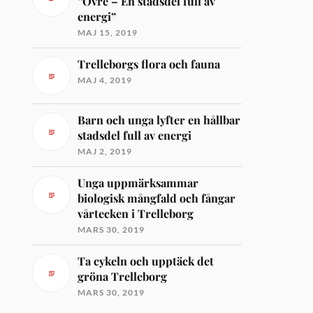
”Övre – En stadsdel full av
energi”
MAJ 15, 2019
Trelleborgs flora och fauna
MAJ 4, 2019
Barn och unga lyfter en hållbar
stadsdel full av energi
MAJ 2, 2019
Unga uppmärksammar
biologisk mångfald och fångar
vårtecken i Trelleborg
MARS 30, 2019
Ta cykeln och upptäck det
gröna Trelleborg
MARS 30, 2019